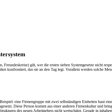
ntersystem
Freundeskreise) gilt, wer die ersten sieben Systemgesetze nicht respek
en konfrontiert, das sie an den Tag legt. Vorallem werden solche Mensc
 Beispiel: eine Firmengruppe mit zwei selbständigen Einheiten baut ei
esetzt. Diese Person kommt aus einer anderen Firmenkultur und bringt 
e Strukturen des neuen Arbeitgebers nicht wertschätzt. Gerade in inhaber